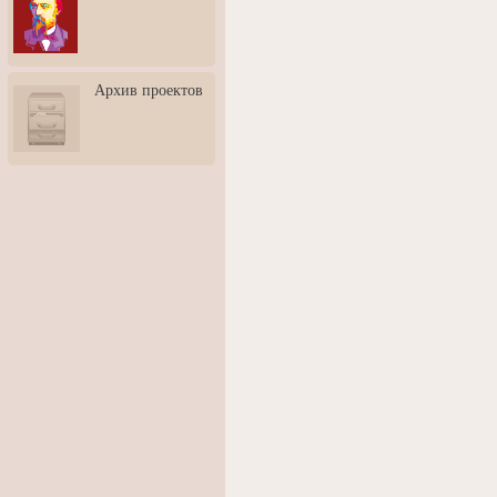
3: Обусловленности
человека и их влияние на
карьеру
Творческая встреча со
Архив проектов
скульптором Дмитрием
Тугариновым
АртБульвар в День города
Ярославля