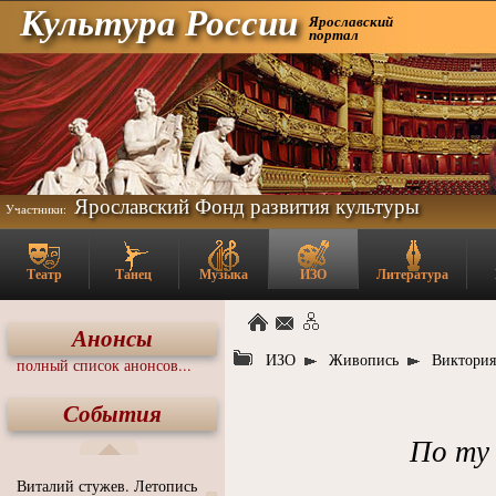
Культура России
Ярославский
портал
Ярославский Фонд развития культуры
Участники:
Театр
Танец
Музыка
ИЗО
Литература
Анонсы
ИЗО
Живопись
Виктория
полный список анонсов...
События
По ту
Виталий стужев. Летопись