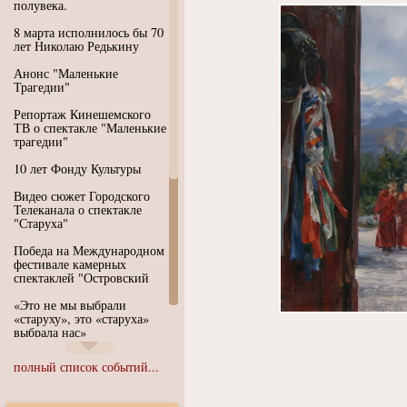
полувека.
8 марта исполнилось бы 70
лет Николаю Редькину
Анонс "Маленькие
Трагедии"
Репортаж Кинешемского
ТВ о спектакле "Маленькие
трагедии"
10 лет Фонду Культуры
Видео сюжет Городского
Телеканала о спектакле
"Старуха"
Победа на Международном
фестивале камерных
спектаклей "Островский
«Это не мы выбрали
«старуху», это «старуха»
выбрала нас»
Иммерсивный спектакль
полный список событий...
"Язык чистого полета
Души"