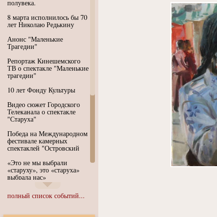
полувека.
8 марта исполнилось бы 70
лет Николаю Редькину
Анонс "Маленькие
Трагедии"
Репортаж Кинешемского
ТВ о спектакле "Маленькие
трагедии"
10 лет Фонду Культуры
Видео сюжет Городского
Телеканала о спектакле
"Старуха"
Победа на Международном
фестивале камерных
спектаклей "Островский
«Это не мы выбрали
«старуху», это «старуха»
выбрала нас»
Иммерсивный спектакль
полный список событий...
"Язык чистого полета
Души"