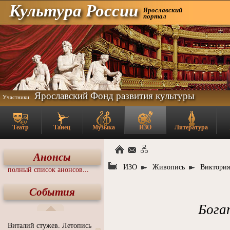
Культура России
Ярославский
портал
Ярославский Фонд развития культуры
Участники:
Театр
Танец
Музыка
ИЗО
Литература
Анонсы
ИЗО
Живопись
Виктория
полный список анонсов...
События
Бога
Виталий стужев. Летопись