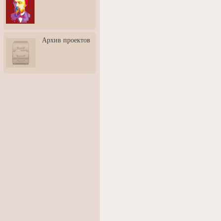
3: Обусловленности
человека и их влияние на
карьеру
Творческая встреча со
Архив проектов
скульптором Дмитрием
Тугариновым
АртБульвар в День города
Ярославля