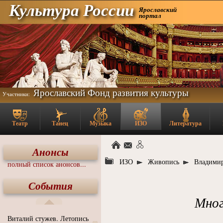
Культура России
Ярославский
портал
Ярославский Фонд развития культуры
Участники:
Театр
Танец
Музыка
ИЗО
Литература
Анонсы
ИЗО
Живопись
Владимир
полный список анонсов...
События
Мног
Виталий стужев. Летопись