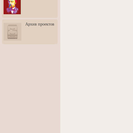
3: Обусловленности
человека и их влияние на
карьеру
Творческая встреча со
Архив проектов
скульптором Дмитрием
Тугариновым
АртБульвар в День города
Ярославля