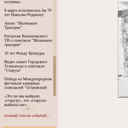
полувека.
8 марта исполнилось бы 70
лет Николаю Редькину
Анонс "Маленькие
Трагедии"
Репортаж Кинешемского
ТВ о спектакле "Маленькие
трагедии"
10 лет Фонду Культуры
Видео сюжет Городского
Телеканала о спектакле
"Старуха"
Победа на Международном
фестивале камерных
спектаклей "Островский
«Это не мы выбрали
«старуху», это «старуха»
выбрала нас»
Иммерсивный спектакль
полный список событий...
"Язык чистого полета
Души"