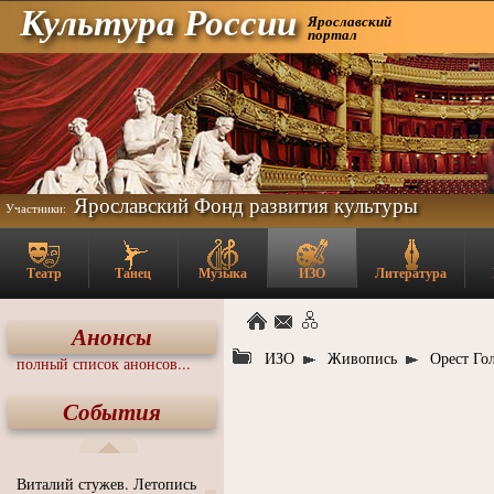
Культура России
Ярославский
портал
Ярославский Фонд развития культуры
Участники:
Театр
Танец
Музыка
ИЗО
Литература
Анонсы
ИЗО
Живопись
Орест Го
полный список анонсов...
События
Виталий стужев. Летопись