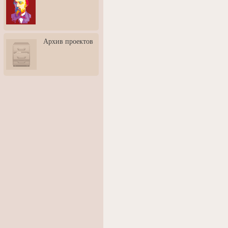
3: Обусловленности
человека и их влияние на
карьеру
Творческая встреча со
Архив проектов
скульптором Дмитрием
Тугариновым
АртБульвар в День города
Ярославля