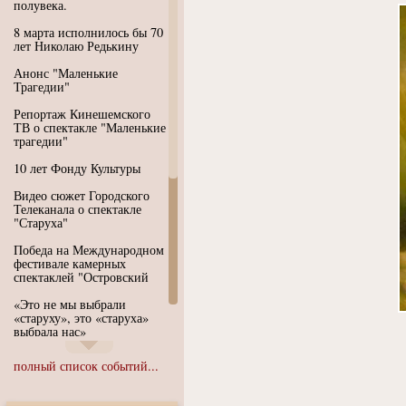
полувека.
8 марта исполнилось бы 70
лет Николаю Редькину
Анонс "Маленькие
Трагедии"
Репортаж Кинешемского
ТВ о спектакле "Маленькие
трагедии"
10 лет Фонду Культуры
Видео сюжет Городского
Телеканала о спектакле
"Старуха"
Победа на Международном
фестивале камерных
спектаклей "Островский
«Это не мы выбрали
«старуху», это «старуха»
выбрала нас»
Иммерсивный спектакль
полный список событий...
"Язык чистого полета
Души"