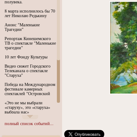
полувека.
8 марта исполнилось бы 70
лет Николаю Редькину
Анонс "Маленькие
Трагедии"
Репортаж Кинешемского
ТВ о спектакле "Маленькие
трагедии"
10 лет Фонду Культуры
Видео сюжет Городского
Телеканала о спектакле
"Старуха"
Победа на Международном
фестивале камерных
спектаклей "Островский
«Это не мы выбрали
«старуху», это «старуха»
выбрала нас»
Иммерсивный спектакль
полный список событий...
"Язык чистого полета
Души"