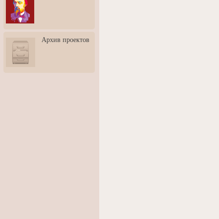
3: Обусловленности
человека и их влияние на
карьеру
Творческая встреча со
Архив проектов
скульптором Дмитрием
Тугариновым
АртБульвар в День города
Ярославля