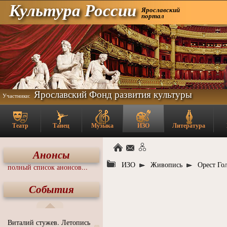
Культура России
Ярославский
портал
Ярославский Фонд развития культуры
Участники:
Театр
Танец
Музыка
ИЗО
Литература
Анонсы
ИЗО
Живопись
Орест Го
полный список анонсов...
События
Виталий стужев. Летопись