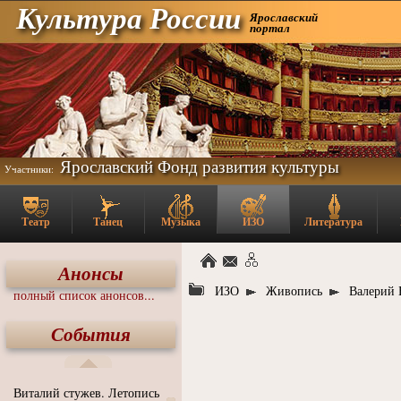
Культура России
Ярославский
портал
Ярославский Фонд развития культуры
Участники:
Театр
Танец
Музыка
ИЗО
Литература
Анонсы
ИЗО
Живопись
Валерий 
полный список анонсов...
События
Виталий стужев. Летопись