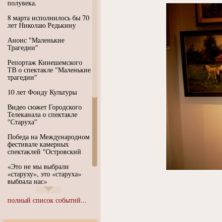
полувека.
8 марта исполнилось бы 70
лет Николаю Редькину
Анонс "Маленькие
Трагедии"
Репортаж Кинешемского
ТВ о спектакле "Маленькие
трагедии"
10 лет Фонду Культуры
Видео сюжет Городского
Телеканала о спектакле
"Старуха"
Победа на Международном
фестивале камерных
спектаклей "Островский
«Это не мы выбрали
«старуху», это «старуха»
выбрала нас»
Иммерсивный спектакль
полный список событий...
"Язык чистого полета
Души"