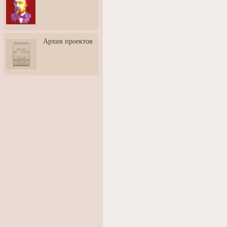
3: Обусловленности
человека и их влияние на
карьеру
Творческая встреча со
Архив проектов
скульптором Дмитрием
Тугариновым
АртБульвар в День города
Ярославля