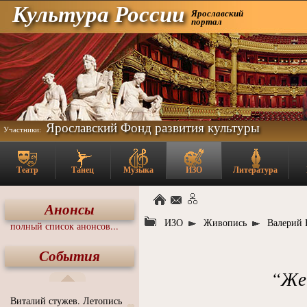
Культура России
Ярославский
портал
Ярославский Фонд развития культуры
Участники:
Театр
Танец
Музыка
ИЗО
Литература
Анонсы
ИЗО
Живопись
Валерий 
полный список анонсов...
События
“Жен
Виталий стужев. Летопись