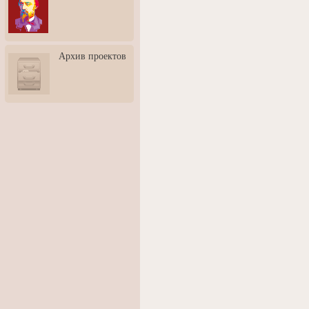
3: Обусловленности
человека и их влияние на
карьеру
Творческая встреча со
Архив проектов
скульптором Дмитрием
Тугариновым
АртБульвар в День города
Ярославля