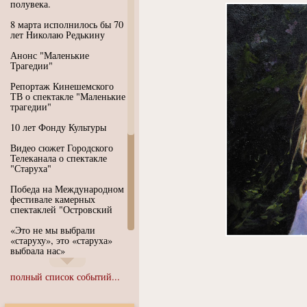
полувека.
8 марта исполнилось бы 70
лет Николаю Редькину
Анонс "Маленькие
Трагедии"
Репортаж Кинешемского
ТВ о спектакле "Маленькие
трагедии"
10 лет Фонду Культуры
Видео сюжет Городского
Телеканала о спектакле
"Старуха"
Победа на Международном
фестивале камерных
спектаклей "Островский
«Это не мы выбрали
«старуху», это «старуха»
выбрала нас»
Иммерсивный спектакль
полный список событий...
"Язык чистого полета
Души"