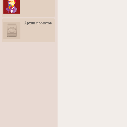
3: Обусловленности
человека и их влияние на
карьеру
Творческая встреча со
Архив проектов
скульптором Дмитрием
Тугариновым
АртБульвар в День города
Ярославля