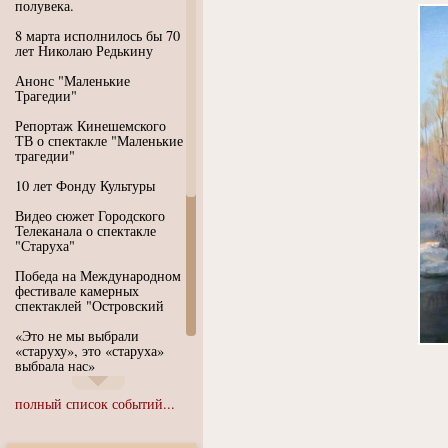
полувека.
8 марта исполнилось бы 70
лет Николаю Редькину
Анонс "Маленькие
Трагедии"
Репортаж Кинешемского
ТВ о спектакле "Маленькие
трагедии"
10 лет Фонду Культуры
Видео сюжет Городского
Телеканала о спектакле
"Старуха"
Победа на Международном
фестивале камерных
спектаклей "Островский
«Это не мы выбрали
«старуху», это «старуха»
выбрала нас»
Иммерсивный спектакль
полный список событий...
"Язык чистого полета
Души"