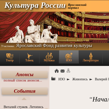
Культура России
Ярославский
портал
Ярославский Фонд развития культуры
Участники:
Театр
Танец
Музыка
ИЗО
Литература
Анонсы
ИЗО
Живопись
Валерий 
полный список анонсов...
События
“Начал
Виталий стужев. Летопись