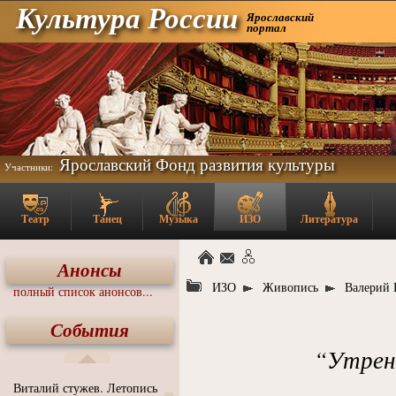
Культура России
Ярославский
портал
Ярославский Фонд развития культуры
Участники:
Театр
Танец
Музыка
ИЗО
Литература
Анонсы
ИЗО
Живопись
Валерий 
полный список анонсов...
События
“Утренн
Виталий стужев. Летопись