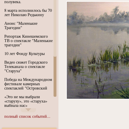
полувека.
8 марта исполнилось бы 70
лет Николаю Редькину
Анонс "Маленькие
Трагедии"
Репортаж Кинешемского
ТВ о спектакле "Маленькие
трагедии"
10 лет Фонду Культуры
Видео сюжет Городского
Телеканала о спектакле
"Старуха"
Победа на Международном
фестивале камерных
спектаклей "Островский
«Это не мы выбрали
«старуху», это «старуха»
выбрала нас»
Иммерсивный спектакль
полный список событий...
"Язык чистого полета
Души"