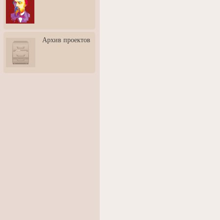
3: Обусловленности
человека и их влияние на
карьеру
Творческая встреча со
Архив проектов
скульптором Дмитрием
Тугариновым
АртБульвар в День города
Ярославля