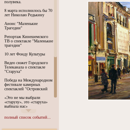
полувека.
8 марта исполнилось бы 70
лет Николаю Редькину
Анонс "Маленькие
Трагедии"
Репортаж Кинешемского
ТВ о спектакле "Маленькие
трагедии"
10 лет Фонду Культуры
Видео сюжет Городского
Телеканала о спектакле
"Старуха"
Победа на Международном
фестивале камерных
спектаклей "Островский
«Это не мы выбрали
«старуху», это «старуха»
выбрала нас»
Иммерсивный спектакль
полный список событий...
"Язык чистого полета
Души"