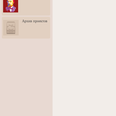
3: Обусловленности
человека и их влияние на
карьеру
Творческая встреча со
Архив проектов
скульптором Дмитрием
Тугариновым
АртБульвар в День города
Ярославля