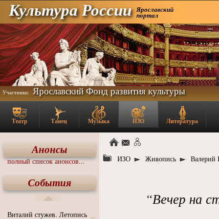
Культура России
Ярославский
портал
Ярославский Фонд развития культуры
Участники:
Театр
Танец
Музыка
ИЗО
Литература
Анонсы
ИЗО
Живопись
Валерий 
полный список анонсов...
События
“Вечер на ст
Виталий стужев. Летопись