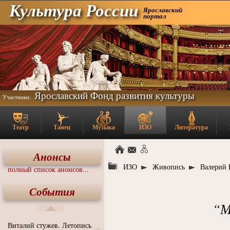
Культура России
Ярославский
портал
Ярославский Фонд развития культуры
Участники:
Театр
Танец
Музыка
ИЗО
Литература
Анонсы
ИЗО
Живопись
Валерий 
полный список анонсов...
События
“М
Виталий стужев. Летопись