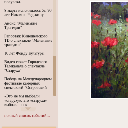
полувека.
8 марта исполнилось бы 70
лет Николаю Редькину
Анонс "Маленькие
Трагедии"
Репортаж Кинешемского
ТВ о спектакле "Маленькие
трагедии"
10 лет Фонду Культуры
Видео сюжет Городского
Телеканала о спектакле
"Старуха"
Победа на Международном
фестивале камерных
спектаклей "Островский
«Это не мы выбрали
«старуху», это «старуха»
выбрала нас»
Иммерсивный спектакль
полный список событий...
"Язык чистого полета
Души"