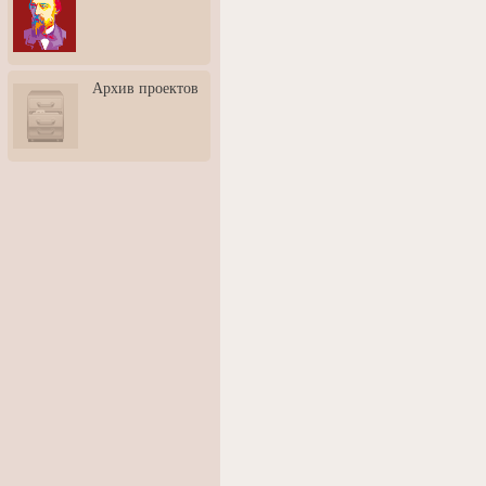
3: Обусловленности
человека и их влияние на
карьеру
Творческая встреча со
Архив проектов
скульптором Дмитрием
Тугариновым
АртБульвар в День города
Ярославля