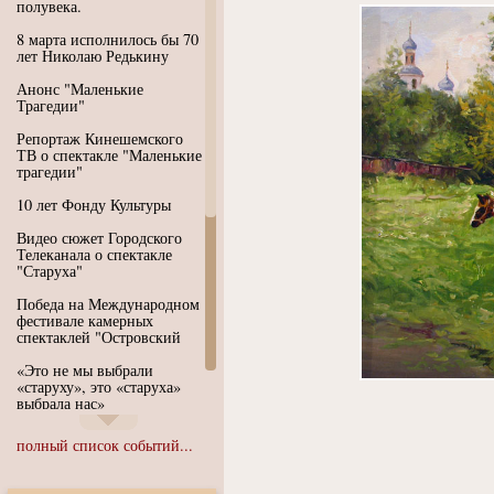
полувека.
8 марта исполнилось бы 70
лет Николаю Редькину
Анонс "Маленькие
Трагедии"
Репортаж Кинешемского
ТВ о спектакле "Маленькие
трагедии"
10 лет Фонду Культуры
Видео сюжет Городского
Телеканала о спектакле
"Старуха"
Победа на Международном
фестивале камерных
спектаклей "Островский
«Это не мы выбрали
«старуху», это «старуха»
выбрала нас»
Иммерсивный спектакль
полный список событий...
"Язык чистого полета
Души"