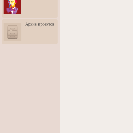
3: Обусловленности
человека и их влияние на
карьеру
Творческая встреча со
Архив проектов
скульптором Дмитрием
Тугариновым
АртБульвар в День города
Ярославля