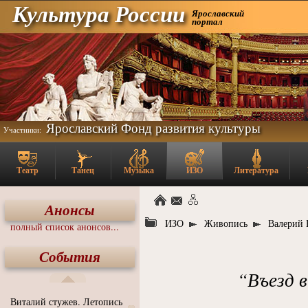
Культура России
Ярославский
портал
Ярославский Фонд развития культуры
Участники:
Театр
Танец
Музыка
ИЗО
Литература
Анонсы
ИЗО
Живопись
Валерий 
полный список анонсов...
События
“Въезд в
Виталий стужев. Летопись