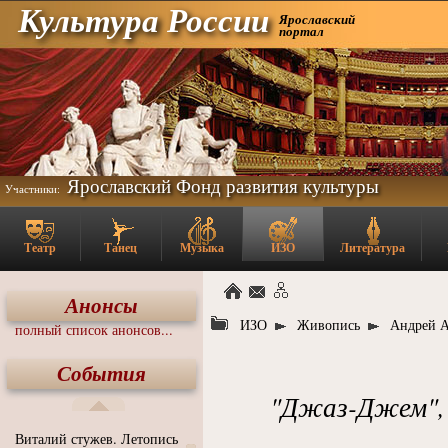
Культура России
Ярославский
портал
Ярославский Фонд развития культуры
Участники:
Театр
Танец
Музыка
ИЗО
Литература
Анонсы
ИЗО
Живопись
Андрей 
полный список анонсов...
События
"Джаз-Джем", 2
Виталий стужев. Летопись