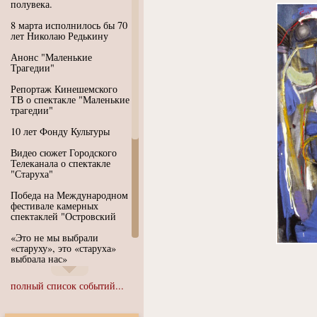
полувека.
8 марта исполнилось бы 70
лет Николаю Редькину
Анонс "Маленькие
Трагедии"
Репортаж Кинешемского
ТВ о спектакле "Маленькие
трагедии"
10 лет Фонду Культуры
Видео сюжет Городского
Телеканала о спектакле
"Старуха"
Победа на Международном
фестивале камерных
спектаклей "Островский
«Это не мы выбрали
«старуху», это «старуха»
выбрала нас»
Иммерсивный спектакль
полный список событий...
"Язык чистого полета
Души"