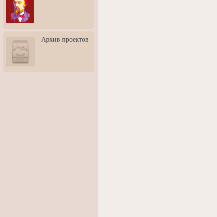
3: Обусловленности
человека и их влияние на
карьеру
Творческая встреча со
Архив проектов
скульптором Дмитрием
Тугариновым
АртБульвар в День города
Ярославля