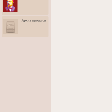
3: Обусловленности
человека и их влияние на
карьеру
Творческая встреча со
Архив проектов
скульптором Дмитрием
Тугариновым
АртБульвар в День города
Ярославля