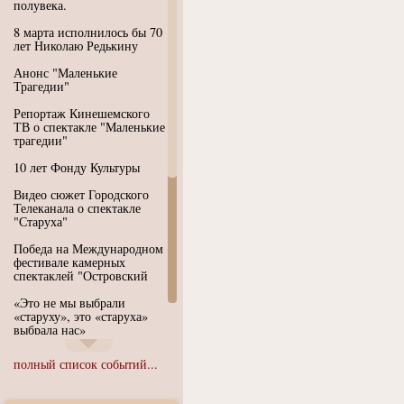
полувека.
8 марта исполнилось бы 70
лет Николаю Редькину
Анонс "Маленькие
Трагедии"
Репортаж Кинешемского
ТВ о спектакле "Маленькие
трагедии"
10 лет Фонду Культуры
Видео сюжет Городского
Телеканала о спектакле
"Старуха"
Победа на Международном
фестивале камерных
спектаклей "Островский
«Это не мы выбрали
«старуху», это «старуха»
выбрала нас»
Иммерсивный спектакль
полный список событий...
"Язык чистого полета
Души"