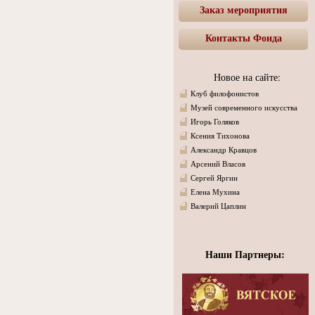
Заказ мероприятия
Контакты Фонда
Новое на сайте:
Клуб филофонистов
Музей современного искусства
Игорь Голяков
Ксения Тихонова
Александр Кравцов
Арсений Власов
Сергей Яргин
Елена Мухина
Валерий Цаплин
Наши Партнеры: