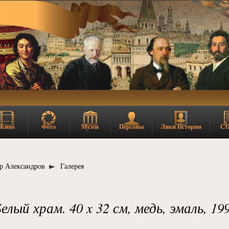
Кино
Фото
Музеи
Персоны
Лики Истории
Ст
р Александров
Галерея
елый храм. 40 x 32 см, медь, эмаль, 19