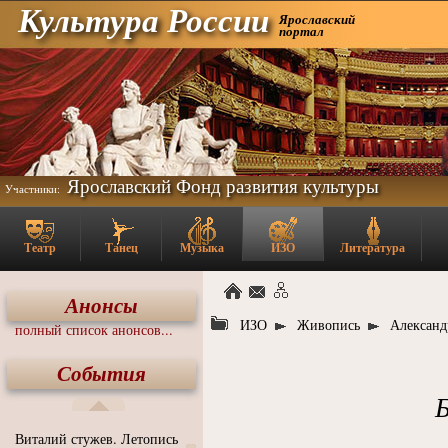
Культура России
Ярославский
портал
Ярославский Фонд развития культуры
Участники:
Театр
Танец
Музыка
ИЗО
Литература
Анонсы
ИЗО
Живопись
Александ
полный список анонсов...
События
Б
Виталий стужев. Летопись