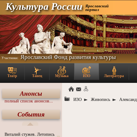
Культура России
Ярославский
портал
Ярославский Фонд развития культуры
Участники:
Театр
Танец
Музыка
ИЗО
Литература
Анонсы
ИЗО
Живопись
Александ
полный список анонсов...
События
Виталий стужев. Летопись