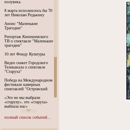
полувека.
8 марта исполнилось бы 70
лет Николаю Редькину
Анонс "Маленькие
Трагедии"
Репортаж Кинешемского
ТВ о спектакле "Маленькие
трагедии"
10 лет Фонду Культуры
Видео сюжет Городского
Телеканала о спектакле
"Старуха"
Победа на Международном
фестивале камерных
спектаклей "Островский
«Это не мы выбрали
«старуху», это «старуха»
выбрала нас»
Иммерсивный спектакль
полный список событий...
"Язык чистого полета
Души"