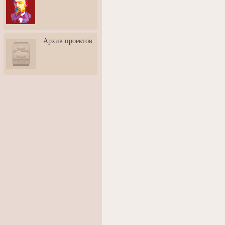
3: Обусловленности
человека и их влияние на
карьеру
Творческая встреча со
Архив проектов
скульптором Дмитрием
Тугариновым
АртБульвар в День города
Ярославля