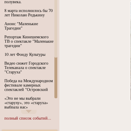
полувека.
8 марта исполнилось бы 70
лет Николаю Редькину
Анонс "Маленькие
Трагедии"
Репортаж Кинешемского
ТВ о спектакле "Маленькие
трагедии"
10 лет Фонду Культуры
Видео сюжет Городского
Телеканала о спектакле
"Старуха"
Победа на Международном
фестивале камерных
спектаклей "Островский
«Это не мы выбрали
«старуху», это «старуха»
выбрала нас»
Иммерсивный спектакль
полный список событий...
"Язык чистого полета
Души"