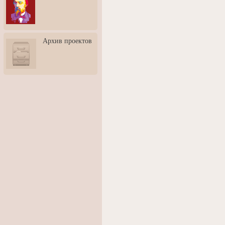
3: Обусловленности
человека и их влияние на
карьеру
Творческая встреча со
Архив проектов
скульптором Дмитрием
Тугариновым
АртБульвар в День города
Ярославля