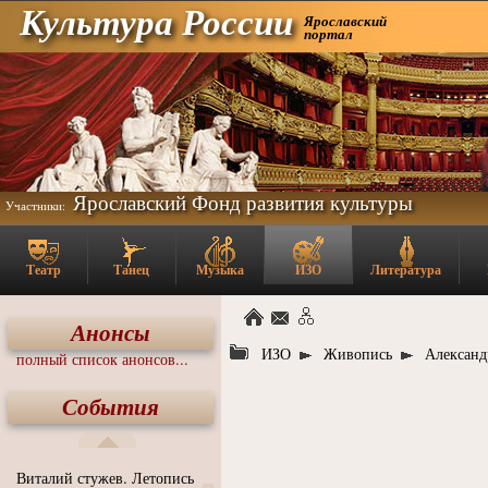
Культура России
Ярославский
портал
Ярославский Фонд развития культуры
Участники:
Театр
Танец
Музыка
ИЗО
Литература
Анонсы
ИЗО
Живопись
Александ
полный список анонсов...
События
Виталий стужев. Летопись