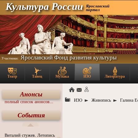
Культура России
Ярославский
портал
Ярославский Фонд развития культуры
Участники:
Театр
Танец
Музыка
ИЗО
Литература
Анонсы
ИЗО
Живопись
Галина Е
полный список анонсов...
События
Виталий стужев. Летопись