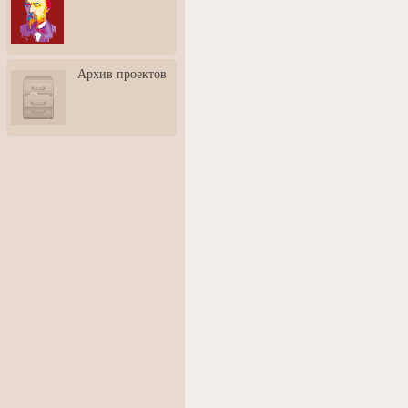
3: Обусловленности
человека и их влияние на
карьеру
Творческая встреча со
Архив проектов
скульптором Дмитрием
Тугариновым
АртБульвар в День города
Ярославля