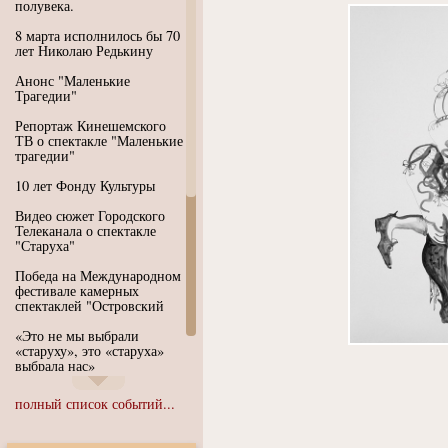
полувека.
8 марта исполнилось бы 70
лет Николаю Редькину
Анонс "Маленькие
Трагедии"
Репортаж Кинешемского
ТВ о спектакле "Маленькие
трагедии"
10 лет Фонду Культуры
Видео сюжет Городского
Телеканала о спектакле
"Старуха"
Победа на Международном
фестивале камерных
спектаклей "Островский
«Это не мы выбрали
«старуху», это «старуха»
выбрала нас»
Иммерсивный спектакль
полный список событий...
"Язык чистого полета
Души"