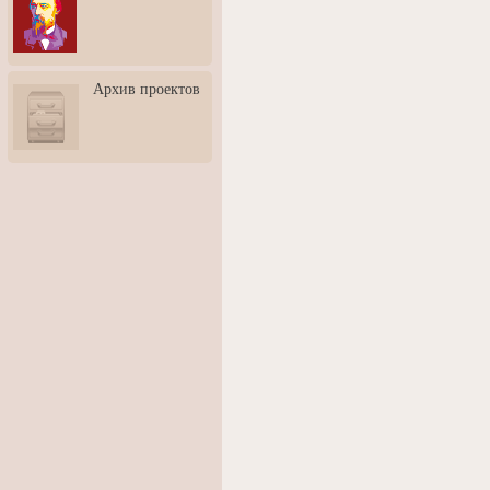
3: Обусловленности
человека и их влияние на
карьеру
Творческая встреча со
Архив проектов
скульптором Дмитрием
Тугариновым
АртБульвар в День города
Ярославля