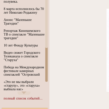
полувека.
8 марта исполнилось бы 70
лет Николаю Редькину
Анонс "Маленькие
Трагедии"
Репортаж Кинешемского
ТВ о спектакле "Маленькие
трагедии"
10 лет Фонду Культуры
Видео сюжет Городского
Телеканала о спектакле
"Старуха"
Победа на Международном
фестивале камерных
спектаклей "Островский
«Это не мы выбрали
«старуху», это «старуха»
выбрала нас»
Иммерсивный спектакль
полный список событий...
"Язык чистого полета
Души"