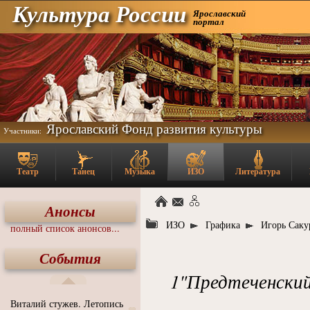
Культура России
Ярославский
портал
Ярославский Фонд развития культуры
Участники:
Театр
Танец
Музыка
ИЗО
Литература
Анонсы
ИЗО
Графика
Игорь Саку
полный список анонсов...
События
1"Предтеченский 
Виталий стужев. Летопись