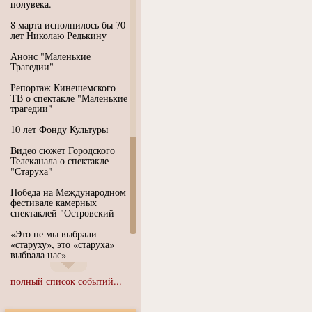
полувека.
8 марта исполнилось бы 70
лет Николаю Редькину
Анонс "Маленькие
Трагедии"
Репортаж Кинешемского
ТВ о спектакле "Маленькие
трагедии"
10 лет Фонду Культуры
Видео сюжет Городского
Телеканала о спектакле
"Старуха"
Победа на Международном
фестивале камерных
спектаклей "Островский
«Это не мы выбрали
«старуху», это «старуха»
выбрала нас»
Иммерсивный спектакль
полный список событий...
"Язык чистого полета
Души"