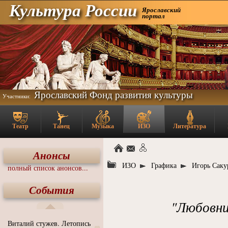
Культура России
Ярославский
портал
Ярославский Фонд развития культуры
Участники:
Театр
Танец
Музыка
ИЗО
Литература
Анонсы
ИЗО
Графика
Игорь Саку
полный список анонсов...
События
"Любовни
Виталий стужев. Летопись