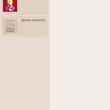
3: Обусловленности
человека и их влияние на
карьеру
Творческая встреча со
Архив проектов
скульптором Дмитрием
Тугариновым
АртБульвар в День города
Ярославля