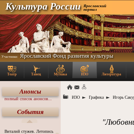
Культура России
Ярославский
портал
Ярославский Фонд развития культуры
Участники:
Театр
Танец
Музыка
ИЗО
Литература
Анонсы
ИЗО
Графика
Игорь Саку
полный список анонсов...
События
"Любовни
Виталий стужев. Летопись