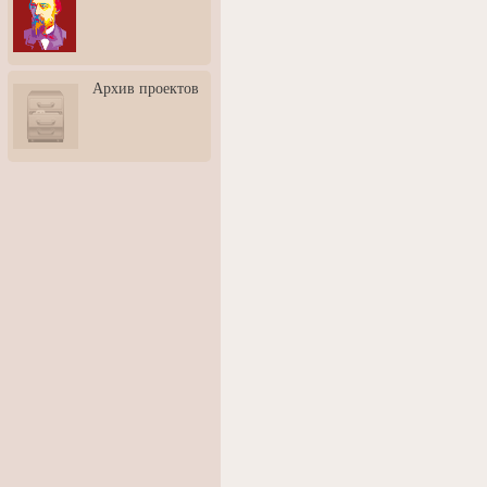
3: Обусловленности
человека и их влияние на
карьеру
Творческая встреча со
Архив проектов
скульптором Дмитрием
Тугариновым
АртБульвар в День города
Ярославля