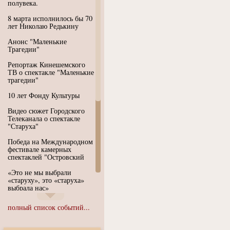
полувека.
8 марта исполнилось бы 70
лет Николаю Редькину
Анонс "Маленькие
Трагедии"
Репортаж Кинешемского
ТВ о спектакле "Маленькие
трагедии"
10 лет Фонду Культуры
Видео сюжет Городского
Телеканала о спектакле
"Старуха"
Победа на Международном
фестивале камерных
спектаклей "Островский
«Это не мы выбрали
«старуху», это «старуха»
выбрала нас»
Иммерсивный спектакль
полный список событий...
"Язык чистого полета
Души"