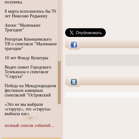
полувека.
8 марта исполнилось бы 70
лет Николаю Редькину
Анонс "Маленькие
Трагедии"
Репортаж Кинешемского
ТВ о спектакле "Маленькие
трагедии"
10 лет Фонду Культуры
Видео сюжет Городского
Телеканала о спектакле
"Старуха"
Победа на Международном
фестивале камерных
спектаклей "Островский
«Это не мы выбрали
«старуху», это «старуха»
выбрала нас»
Иммерсивный спектакль
полный список событий...
"Язык чистого полета
Души"