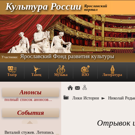
Культура России
Ярославский
портал
Ярославский Фонд развития культуры
Участники:
Театр
Танец
Музыка
ИЗО
Литература
Анонсы
Лики Истории
Николай Редь
полный список анонсов...
События
Отрывок и
Виталий стужев. Летопись