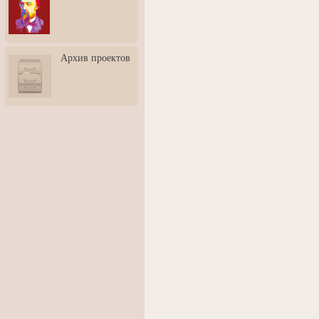
3: Обусловленности
человека и их влияние на
карьеру
Творческая встреча со
Архив проектов
скульптором Дмитрием
Тугариновым
АртБульвар в День города
Ярославля