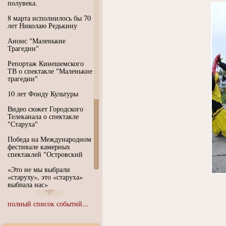
полувека.
8 марта исполнилось бы 70
лет Николаю Редькину
Анонс "Маленькие
Трагедии"
Репортаж Кинешемского
ТВ о спектакле "Маленькие
трагедии"
10 лет Фонду Культуры
Видео сюжет Городского
Телеканала о спектакле
"Старуха"
Победа на Международном
фестивале камерных
спектаклей "Островский
«Это не мы выбрали
«старуху», это «старуха»
выбрала нас»
Иммерсивный спектакль
полный список событий...
"Язык чистого полета
Души"