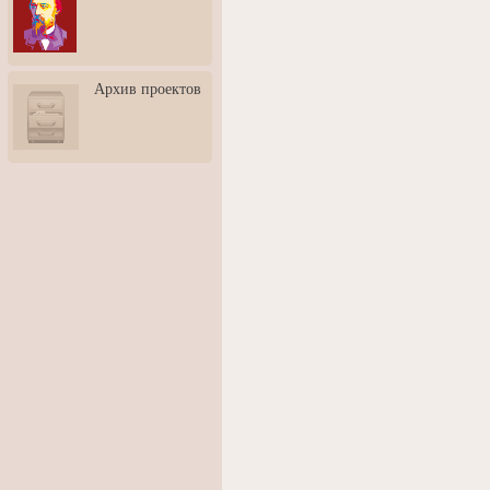
3: Обусловленности
человека и их влияние на
карьеру
Творческая встреча со
Архив проектов
скульптором Дмитрием
Тугариновым
АртБульвар в День города
Ярославля