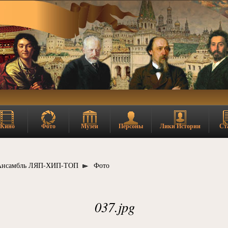
Кино
Фото
Музеи
Персоны
Лики Истории
Ст
Ансамбль ЛЯП-ХИП-ТОП
Фото
037.jpg