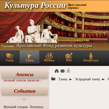
Культура России
Ярославский
портал
Ярославский Фонд развития культуры
Участники:
Театр
Танец
Музыка
ИЗО
Литература
Анонсы
Танец
Эстрадный танец
полный список анонсов...
События
Виталий стужев. Летопись