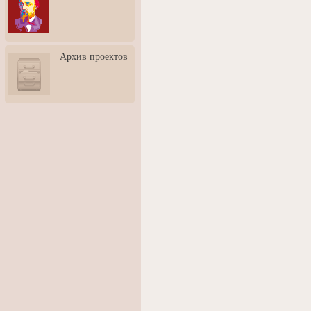
3: Обусловленности
человека и их влияние на
карьеру
Творческая встреча со
Архив проектов
скульптором Дмитрием
Тугариновым
АртБульвар в День города
Ярославля