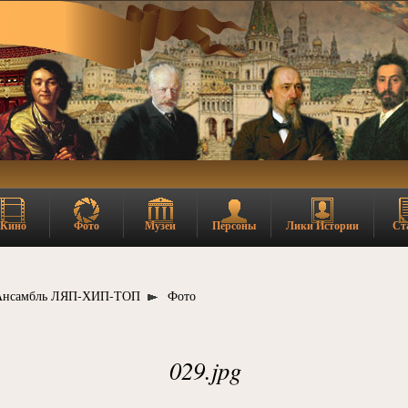
Кино
Фото
Музеи
Персоны
Лики Истории
Ст
Ансамбль ЛЯП-ХИП-ТОП
Фото
029.jpg