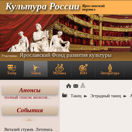
Культура России
Ярославский
портал
Ярославский Фонд развития культуры
Участники:
Театр
Танец
Музыка
ИЗО
Литература
Анонсы
Танец
Эстрадный танец
полный список анонсов...
События
Виталий стужев. Летопись