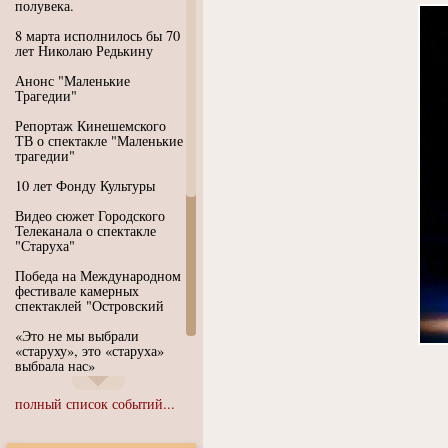
полувека.
8 марта исполнилось бы 70
лет Николаю Редькину
Анонс "Маленькие
Трагедии"
Репортаж Кинешемского
ТВ о спектакле "Маленькие
трагедии"
10 лет Фонду Культуры
Видео сюжет Городского
Телеканала о спектакле
"Старуха"
Победа на Международном
фестивале камерных
спектаклей "Островский
«Это не мы выбрали
«старуху», это «старуха»
выбрала нас»
Иммерсивный спектакль
полный список событий...
"Язык чистого полета
Души"