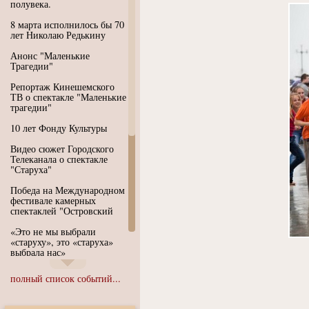
полувека.
8 марта исполнилось бы 70
лет Николаю Редькину
Анонс "Маленькие
Трагедии"
Репортаж Кинешемского
ТВ о спектакле "Маленькие
трагедии"
10 лет Фонду Культуры
Видео сюжет Городского
Телеканала о спектакле
"Старуха"
Победа на Международном
фестивале камерных
спектаклей "Островский
«Это не мы выбрали
«старуху», это «старуха»
выбрала нас»
Иммерсивный спектакль
полный список событий...
"Язык чистого полета
Души"