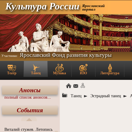
Культура России
Ярославский
портал
Ярославский Фонд развития культуры
Участники:
Театр
Танец
Музыка
ИЗО
Литература
Анонсы
Танец
Эстрадный танец
полный список анонсов...
События
Виталий стужев. Летопись