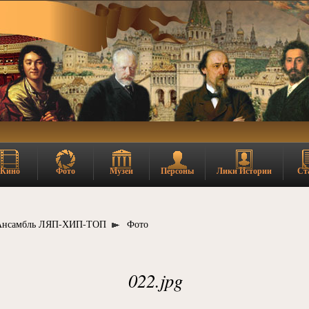
Кино
Фото
Музеи
Персоны
Лики Истории
Ст
Ансамбль ЛЯП-ХИП-ТОП
Фото
022.jpg