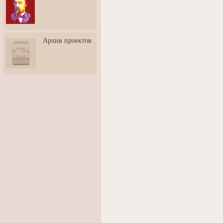
3: Обусловленности
человека и их влияние на
карьеру
Творческая встреча со
Архив проектов
скульптором Дмитрием
Тугариновым
АртБульвар в День города
Ярославля