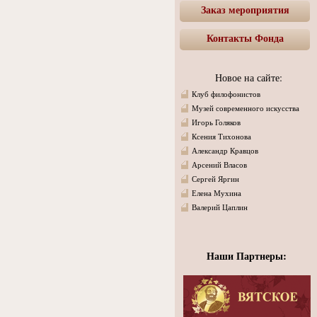
Заказ мероприятия
Контакты Фонда
Новое на сайте:
Клуб филофонистов
Музей современного искусства
Игорь Голяков
Ксения Тихонова
Александр Кравцов
Арсений Власов
Сергей Яргин
Елена Мухина
Валерий Цаплин
Наши Партнеры: