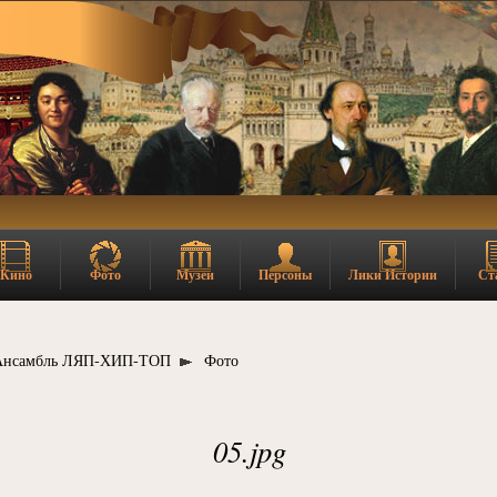
Кино
Фото
Музеи
Персоны
Лики Истории
Ст
Ансамбль ЛЯП-ХИП-ТОП
Фото
05.jpg