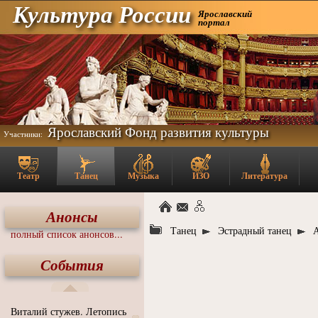
Культура России
Ярославский
портал
Ярославский Фонд развития культуры
Участники:
Театр
Танец
Музыка
ИЗО
Литература
Анонсы
Танец
Эстрадный танец
полный список анонсов...
События
Виталий стужев. Летопись