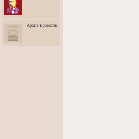
3: Обусловленности
человека и их влияние на
карьеру
Творческая встреча со
Архив проектов
скульптором Дмитрием
Тугариновым
АртБульвар в День города
Ярославля