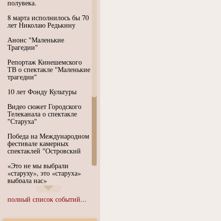
полувека.
8 марта исполнилось бы 70
лет Николаю Редькину
Анонс "Маленькие
Трагедии"
Репортаж Кинешемского
ТВ о спектакле "Маленькие
трагедии"
10 лет Фонду Культуры
Видео сюжет Городского
Телеканала о спектакле
"Старуха"
Победа на Международном
фестивале камерных
спектаклей "Островский
«Это не мы выбрали
«старуху», это «старуха»
выбрала нас»
Иммерсивный спектакль
полный список событий...
"Язык чистого полета
Души"