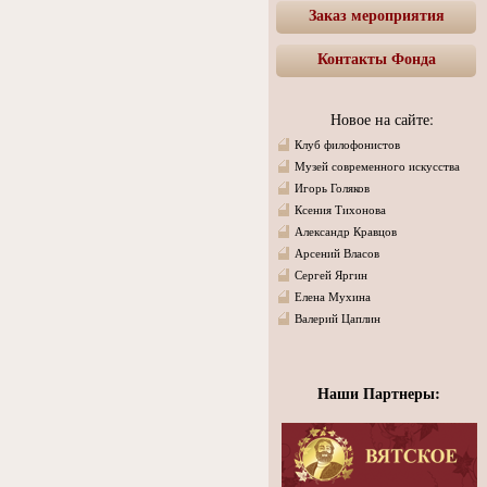
Заказ мероприятия
Контакты Фонда
Новое на сайте:
Клуб филофонистов
Музей современного искусства
Игорь Голяков
Ксения Тихонова
Александр Кравцов
Арсений Власов
Сергей Яргин
Елена Мухина
Валерий Цаплин
Наши Партнеры: