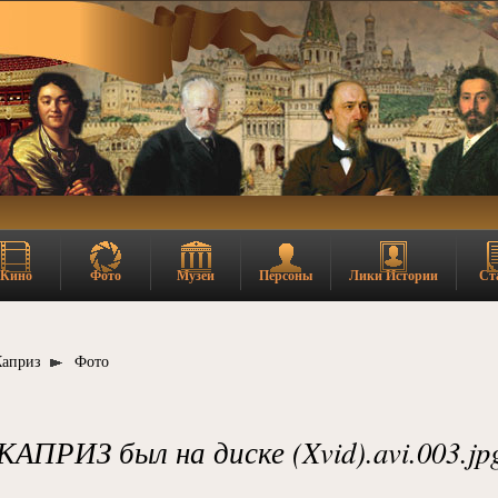
Кино
Фото
Музеи
Персоны
Лики Истории
Ст
Каприз
Фото
КАПРИЗ был на диске (Xvid).avi.003.jp