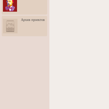
3: Обусловленности
человека и их влияние на
карьеру
Творческая встреча со
Архив проектов
скульптором Дмитрием
Тугариновым
АртБульвар в День города
Ярославля