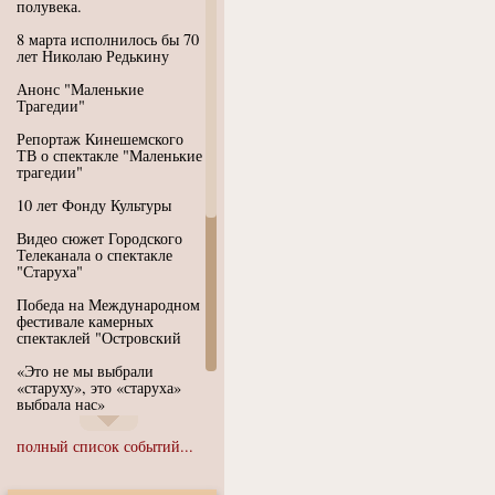
полувека.
8 марта исполнилось бы 70
лет Николаю Редькину
Анонс "Маленькие
Трагедии"
Репортаж Кинешемского
ТВ о спектакле "Маленькие
трагедии"
10 лет Фонду Культуры
Видео сюжет Городского
Телеканала о спектакле
"Старуха"
Победа на Международном
фестивале камерных
спектаклей "Островский
«Это не мы выбрали
«старуху», это «старуха»
выбрала нас»
Иммерсивный спектакль
полный список событий...
"Язык чистого полета
Души"