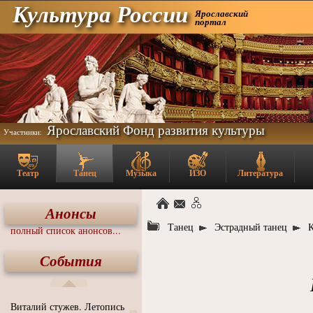
Культура России
Ярославский
портал
Ярославский Фонд развития культуры
Участники:
Театр
Танец
Музыка
ИЗО
Литература
Анонсы
Танец
Эстрадный танец
полный список анонсов...
События
Виталий стужев. Летопись