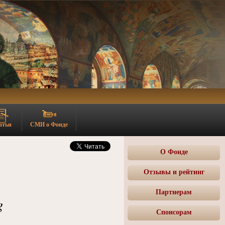
атьи
СМИ о Фонде
О Фонде
Отзывы и рейтинг
Партнерам
g
Спонсорам