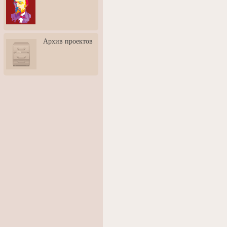
3: Обусловленности
человека и их влияние на
карьеру
Творческая встреча со
Архив проектов
скульптором Дмитрием
Тугариновым
АртБульвар в День города
Ярославля