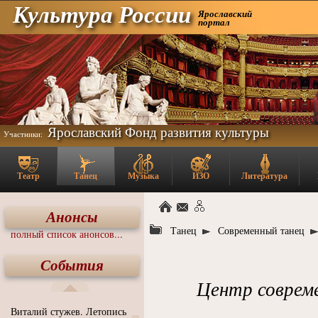
Культура России
Ярославский
портал
Ярославский Фонд развития культуры
Участники:
Театр
Танец
Музыка
ИЗО
Литература
Анонсы
Танец
Современный танец
полный список анонсов...
События
Центр соврем
Виталий стужев. Летопись