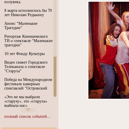
полувека.
8 марта исполнилось бы 70
лет Николаю Редькину
Анонс "Маленькие
Трагедии"
Репортаж Кинешемского
ТВ о спектакле "Маленькие
трагедии"
10 лет Фонду Культуры
Видео сюжет Городского
Телеканала о спектакле
"Старуха"
Победа на Международном
фестивале камерных
спектаклей "Островский
«Это не мы выбрали
«старуху», это «старуха»
выбрала нас»
Иммерсивный спектакль
полный список событий...
"Язык чистого полета
Души"