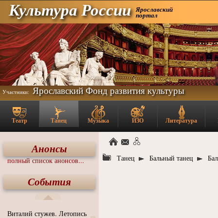
Культура России
Ярославский
портал
Ярославский Фонд развития культуры
Участники:
Театр
Танец
Музыка
ИЗО
Литература
Анонсы
Танец
Бальный танец
Бал
полный список анонсов...
События
Виталий стужев. Летопись