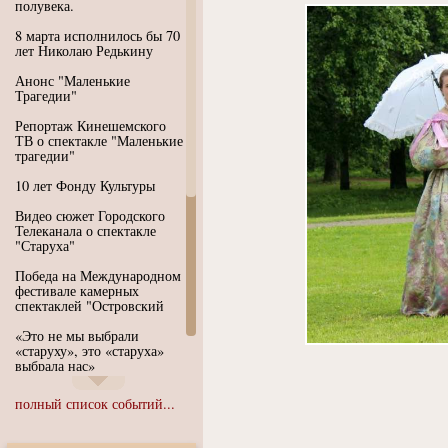
полувека.
8 марта исполнилось бы 70
лет Николаю Редькину
Анонс "Маленькие
Трагедии"
Репортаж Кинешемского
ТВ о спектакле "Маленькие
трагедии"
10 лет Фонду Культуры
Видео сюжет Городского
Телеканала о спектакле
"Старуха"
Победа на Международном
фестивале камерных
спектаклей "Островский
«Это не мы выбрали
«старуху», это «старуха»
выбрала нас»
Иммерсивный спектакль
полный список событий...
"Язык чистого полета
Души"