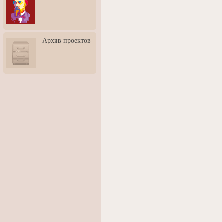
3: Обусловленности
человека и их влияние на
карьеру
Творческая встреча со
Архив проектов
скульптором Дмитрием
Тугариновым
АртБульвар в День города
Ярославля