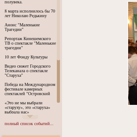
полувека.
8 марта исполнилось бы 70
лет Николаю Редькину
Анонс "Маленькие
Трагедии"
Репортаж Кинешемского
ТВ о спектакле "Маленькие
трагедии"
10 лет Фонду Культуры
Видео сюжет Городского
Телеканала о спектакле
"Старуха"
Победа на Международном
фестивале камерных
спектаклей "Островский
«Это не мы выбрали
«старуху», это «старуха»
выбрала нас»
Иммерсивный спектакль
полный список событий...
"Язык чистого полета
Души"