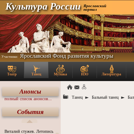
Культура России
Ярославский
портал
Ярославский Фонд развития культуры
Участники:
Театр
Танец
Музыка
ИЗО
Литература
Анонсы
Танец
Бальный танец
Бал
полный список анонсов...
События
Виталий стужев. Летопись