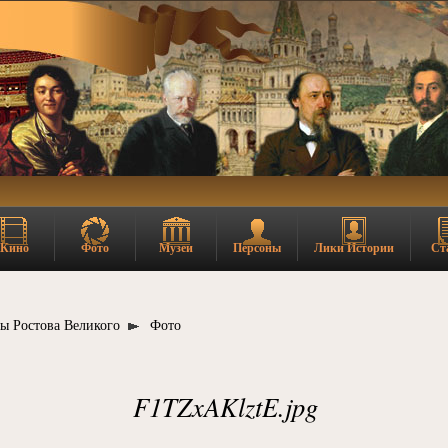
Кино
Фото
Музеи
Персоны
Лики Истории
Ст
ы Ростова Великого
Фото
F1TZxAKlztE.jpg