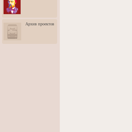
3: Обусловленности
человека и их влияние на
карьеру
Творческая встреча со
Архив проектов
скульптором Дмитрием
Тугариновым
АртБульвар в День города
Ярославля