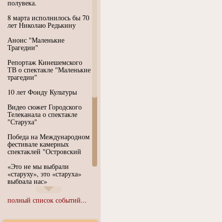
полувека.
8 марта исполнилось бы 70
лет Николаю Редькину
Анонс "Маленькие
Трагедии"
Репортаж Кинешемского
ТВ о спектакле "Маленькие
трагедии"
10 лет Фонду Культуры
Видео сюжет Городского
Телеканала о спектакле
"Старуха"
Победа на Международном
фестивале камерных
спектаклей "Островский
«Это не мы выбрали
«старуху», это «старуха»
выбрала нас»
Иммерсивный спектакль
полный список событий...
"Язык чистого полета
Души"