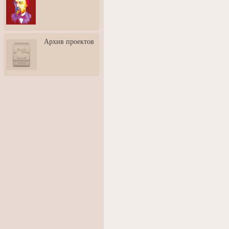
3: Обусловленности
человека и их влияние на
карьеру
Творческая встреча со
Архив проектов
скульптором Дмитрием
Тугариновым
АртБульвар в День города
Ярославля