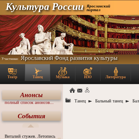
Культура России
Ярославский
портал
Ярославский Фонд развития культуры
Участники:
Театр
Танец
Музыка
ИЗО
Литература
Анонсы
Танец
Бальный танец
Бал
полный список анонсов...
События
Виталий стужев. Летопись