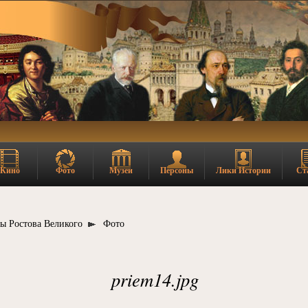
Кино
Фото
Музеи
Персоны
Лики Истории
Ст
ы Ростова Великого
Фото
priem14.jpg