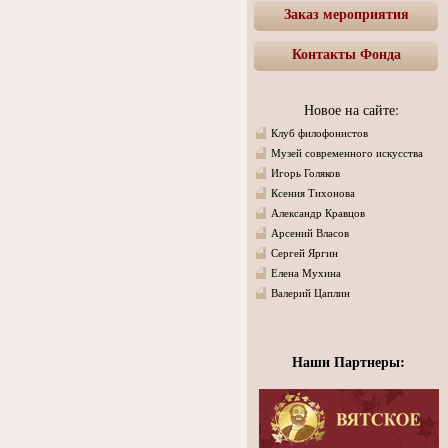
Заказ мероприятия
Контакты Фонда
Новое на сайте:
Клуб филофонистов
Музей современного искусства
Игорь Голяков
Ксения Тихонова
Александр Кравцов
Арсений Власов
Сергей Яргин
Елена Мухина
Валерий Цаплин
Наши Партнеры: