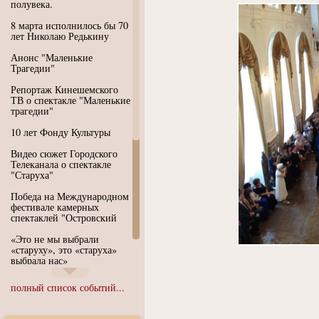
полувека.
8 марта исполнилось бы 70
лет Николаю Редькину
Анонс "Маленькие
Трагедии"
Репортаж Кинешемского
ТВ о спектакле "Маленькие
трагедии"
10 лет Фонду Культуры
Видео сюжет Городского
Телеканала о спектакле
"Старуха"
Победа на Международном
фестивале камерных
спектаклей "Островский
«Это не мы выбрали
«старуху», это «старуха»
выбрала нас»
Иммерсивный спектакль
полный список событий...
"Язык чистого полета
Души"