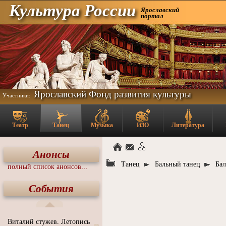
Культура России
Ярославский
портал
Ярославский Фонд развития культуры
Участники:
Театр
Танец
Музыка
ИЗО
Литература
Анонсы
Танец
Бальный танец
Бал
полный список анонсов...
События
Виталий стужев. Летопись