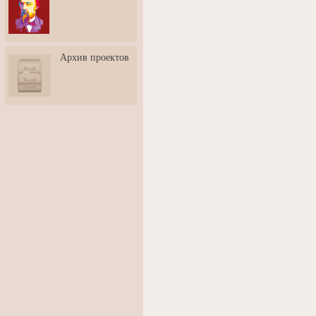
3: Обусловленности
человека и их влияние на
карьеру
Творческая встреча со
Архив проектов
скульптором Дмитрием
Тугариновым
АртБульвар в День города
Ярославля