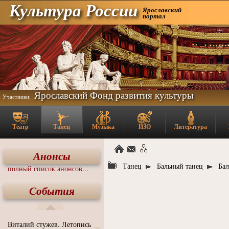
Культура России
Ярославский
портал
Ярославский Фонд развития культуры
Участники:
Театр
Танец
Музыка
ИЗО
Литература
Анонсы
Танец
Бальный танец
Бал
полный список анонсов...
События
Виталий стужев. Летопись