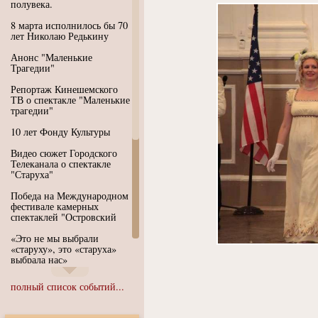
полувека.
8 марта исполнилось бы 70
лет Николаю Редькину
Анонс "Маленькие
Трагедии"
Репортаж Кинешемского
ТВ о спектакле "Маленькие
трагедии"
10 лет Фонду Культуры
Видео сюжет Городского
Телеканала о спектакле
"Старуха"
Победа на Международном
фестивале камерных
спектаклей "Островский
«Это не мы выбрали
«старуху», это «старуха»
выбрала нас»
Иммерсивный спектакль
полный список событий...
"Язык чистого полета
Души"