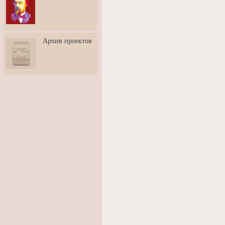
3: Обусловленности
человека и их влияние на
карьеру
Творческая встреча со
Архив проектов
скульптором Дмитрием
Тугариновым
АртБульвар в День города
Ярославля