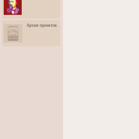
3: Обусловленности
человека и их влияние на
карьеру
Творческая встреча со
Архив проектов
скульптором Дмитрием
Тугариновым
АртБульвар в День города
Ярославля