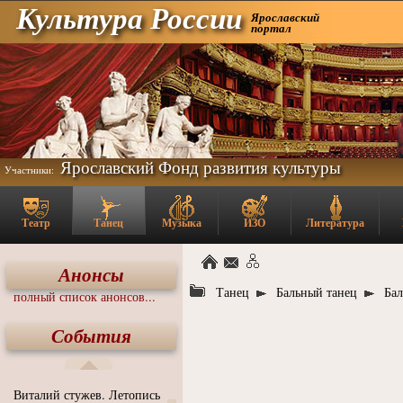
Культура России
Ярославский
портал
Ярославский Фонд развития культуры
Участники:
Театр
Танец
Музыка
ИЗО
Литература
Анонсы
Танец
Бальный танец
Бал
полный список анонсов...
События
Виталий стужев. Летопись