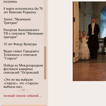
полувека.
8 марта исполнилось бы 70
лет Николаю Редькину
Анонс "Маленькие
Трагедии"
Репортаж Кинешемского
ТВ о спектакле "Маленькие
трагедии"
10 лет Фонду Культуры
Видео сюжет Городского
Телеканала о спектакле
"Старуха"
Победа на Международном
фестивале камерных
спектаклей "Островский
«Это не мы выбрали
«старуху», это «старуха»
выбрала нас»
Иммерсивный спектакль
полный список событий...
"Язык чистого полета
Души"