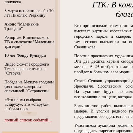
полувека.
ГТК: В кон
8 марта исполнилось бы 70
благ
лет Николаю Редькину
Анонс "Маленькие
Его организовали совместно м
Трагедии"
выставят картины ярославских
городских парков и скверов
Репортаж Кинешемского
там сегодня выставили на в
ТВ о спектакле "Маленькие
трагедии"
Свечникова.
10 лет Фонду Культуры
Полотна ярославских художник
Эти два десятка картин сегодн
Видео сюжет Городского
месяца. А 29 ноября эти живо
Телеканала о спектакле
пройдет в большом зале мэрии.
"Старуха"
Сергей Сушков, управляющий д
Победа на Международном
Ярославля, Ярославским со
фестивале камерных
спектаклей "Островский
На аукционе будут выставл
все желающие по цене, которая 
«Это не мы выбрали
«старуху», это «старуха»
Большинство работ выполнен
выбрала нас»
манере. И уголки родного г
представленного здесь есть и н
Иммерсивный спектакль
полный список событий...
"Язык чистого полета
Участником аукциона может 
Души"
подтвердить, зарегистрировавш