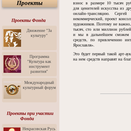
Проекты
Спектакль "Крик" в Музее
взнос в размере 10 тысяч ру
Современного Искусства
для ценителей искусства из др
онлайн-трансляцию. Серге
Видео о Музее
некоммерческий, проект консо
современного искусства от
Проекты Фонда
художников. Поэтому не важно,
Медиа-школа "ФОКУС"
тысяч, сто или миллион рублей
Движение "За
Моноспектакль
и мы в дальнейшем сможем п
культуру"
"Вертинский. Исповедь
средств, по привлечению ин
Барона"
Ярославля».
Выставка-продажа
Это будет первый такой арт-ау
"Притяжение" в центре
Программа
на нем средств направят на бла
ЛЕКСУС - ЯРОСЛАВЛЬ
"Культура как
инструмент
Презентация выставки
развития"
Зураба Церетели
Пресс-конференция к
Международный
открытию выставки Зураба
культурный форум
Церетели
Фестиваль уличной
культуры "На районе"
Отчётный концерт детского
Проекты при участии
театра танца "Задоринка"
Фонда
Ассоциация Молодых
Некрасовская Русь
Профессионалов - Эпизод