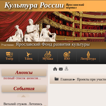
Культура России
Ярославский
портал
Ярославский Фонд развития культуры
Участники:
Театр
Танец
Музыка
ИЗО
Литература
Анонсы
полный список анонсов...
Главная
Проекты при участ
События
Виталий стужев. Летопись