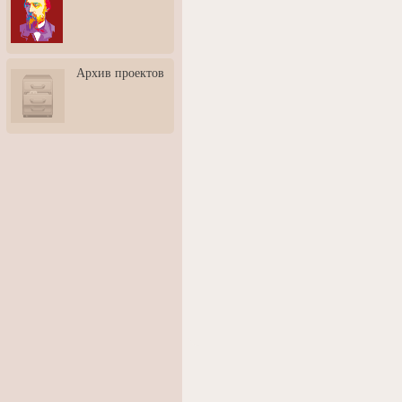
3: Обусловленности
человека и их влияние на
карьеру
Творческая встреча со
Архив проектов
скульптором Дмитрием
Тугариновым
АртБульвар в День города
Ярославля