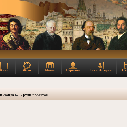
Кино
Фото
Музеи
Персоны
Лики Истории
Ст
ии фонда
Архив проектов