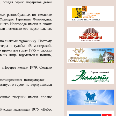
, создал серию портретов детей
мых разнообразных по тематике
Франция, Германия, Финляндия,
ижнего Новгорода имеют в своих
шли несколько его персональных
рошо знакомы художнику. Поэтому
ктеры и судьбы:
«
В мастерской.
 прожитые года» 1975 – рассказ
в их лица, вдуматься и понять,
,
«
Портрет жены» 1979. Сколько
омпозиционных натюрмортах —
ствует о герое, не вернувшимся
сленные рисунки имеют вполне
«
Русская мельница» 1976,
«
Небес