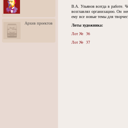
3: Обусловленности
В.А. Ульянов всегда в работе. 
человека и их влияние на
карьеру
возглавлял организацию. Он нев
ему все новые темы для творчес
Творческая встреча со
Архив проектов
скульптором Дмитрием
Лоты художника:
Тугариновым
Лот № 36
АртБульвар в День города
Ярославля
Лот № 37