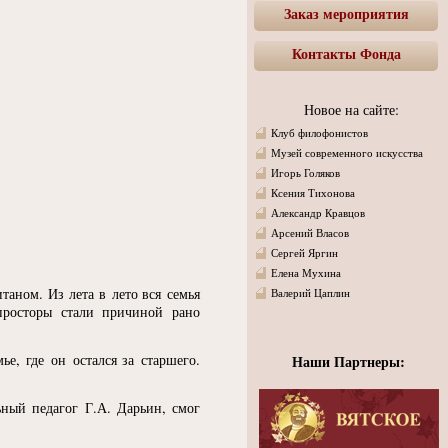
Заказ мероприятия
Контакты Фонда
Новое на сайте:
Клуб филофонистов
Музей современного искусства
Игорь Голяков
Ксения Тихонова
Александр Кравцов
Арсений Власов
Сергей Яргин
Елена Мухина
таном. Из лета в лето вся семья
Валерий Цаплин
просторы стали причиной рано
е, где он остался за старшего.
Наши Партнеры:
ьный педагог Г.А. Дарьин, смог