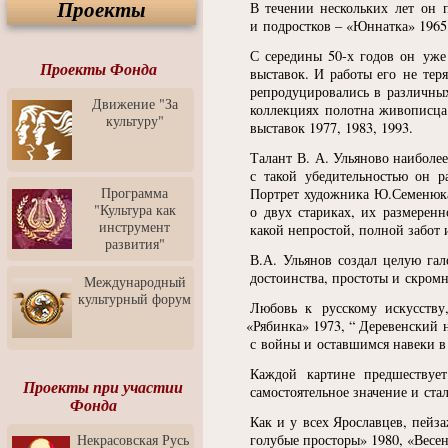
Проекты
Спектакль "Крик" в Музее
В течении нескольких лет он п
Современного Искусства
и подростков –
«
Юннатка» 1965
Видео о Музее
С середины 50-х годов он уже
современного искусства от
Проекты Фонда
выставок. И работы его не тер
Медиа-школа "ФОКУС"
репродуцировались в различны
Движение "За
коллекциях полотна живописца
Моноспектакль
культуру"
"Вертинский. Исповедь
выставок 1977, 1983, 1993.
Барона"
Талант В. А. Ульяново наиболе
Выставка-продажа
с такой убедительностью он р
"Притяжение" в центре
Программа
Портрет художника Ю.Семенюка
ЛЕКСУС - ЯРОСЛАВЛЬ
"Культура как
о двух стариках, их размеренн
инструмент
какой непростой, полной забот 
Презентация выставки
развития"
Зураба Церетели
В.А. Ульянов создал целую га
Пресс-конференция к
достоинства, простоты и скром
Международный
открытию выставки Зураба
культурный форум
Церетели
Любовь к русскому искусств
«
Рябинка» 1973, “ Деревенский
Фестиваль уличной
с войны и оставшимся навеки в
культуры "На районе"
Каждой картине предшествуе
Отчётный концерт детского
Проекты при участии
самостоятельное значение и ста
театра танца "Задоринка"
Фонда
Как и у всех Ярославцев, пейза
Ассоциация Молодых
Некрасовская Русь
голубые просторы» 1980,
«
Весен
Профессионалов - Эпизод