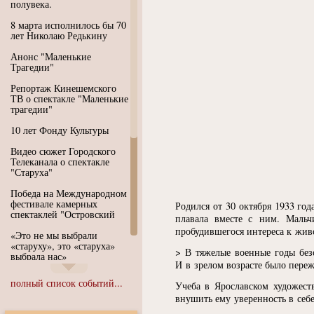
полувека.
8 марта исполнилось бы 70
лет Николаю Редькину
Анонс "Маленькие
Трагедии"
Репортаж Кинешемского
ТВ о спектакле "Маленькие
трагедии"
10 лет Фонду Культуры
Видео сюжет Городского
Телеканала о спектакле
"Старуха"
Победа на Международном
фестивале камерных
Родился от 30 октября 1933 год
спектаклей "Островский
плавала вместе с ним. Маль
пробудившегося интереса к жив
«Это не мы выбрали
«старуху», это «старуха»
> В тяжелые военные годы безо
выбрала нас»
И в зрелом возрасте было пере
Иммерсивный спектакль
полный список событий...
Учеба в Ярославском художест
"Язык чистого полета
Души"
внушить ему уверенность в себ