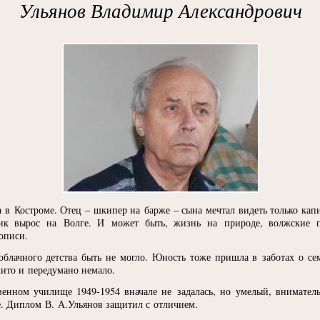
Ульянов Владимир Александрович
а в Костроме. Отец – шкипер на барже – сына мечтал видеть только капи
чик вырос на Волге. И может быть, жизнь на природе, волжские 
описи.
блачного детства быть не могло. Юность тоже пришла в заботах о семь
жито и передумано немало.
венном училище 1949-1954 вначале не задалась, но умелый, внимател
е. Диплом В. А.Ульянов защитил с отличием.