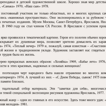
реподавал в детской художественной школе. Хорошо зная мир детства
,
«
Санька» 1970,
«
Наш сын» 1978.
 постоянный участник не только областных, но и многих крупных са
ялись
«
манежных пространствах». Они экспонировались и за рубежом: 
х печатных изданиях. Музеи Москвы, Санкт-Петербурга, Ярославля, Н
. В 1960 году он стал членом СХ России. В Ярославле с успехом про
е ярко проявился в тематической картине. Герои его полотен обычно хо
аскрывает их душевные мира, позволяет зрителю домыслить их хара
» 1974,
«
Теплый вечер» 1979 и, пожалуй, самая известная –
«
Счастливо
ой жизни и традиционном укладе. Художник заставляет нас глядеться 
и трудов была их жизнь.
лерею прекрасных женских образов:
«
Хозяйка» 1969,
«
Бабье лето» 1976
ности в этих красивых, надежных и сильных женщинах!
у, поэтизация черт народного быта нашли отражение во многих к
 натюрморт» 1974. А лучший из них –
«
С Днем Победы, сынок! 1975 пове
 памяти близких.
т тщательный отбор материала. Эти “заметки для себя», многочи
ли темой специальной экспозиции рисунков художника Ярославль, 1977.
жный жанр – один из главных в его искусстве. Здесь тоже много удач:
няя мелодия» 1981.