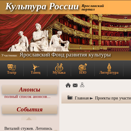
Культура России
Ярославский
портал
Ярославский Фонд развития культуры
Участники:
Театр
Танец
Музыка
ИЗО
Литература
Анонсы
полный список анонсов...
Главная
Проекты при участ
События
Виталий стужев. Летопись