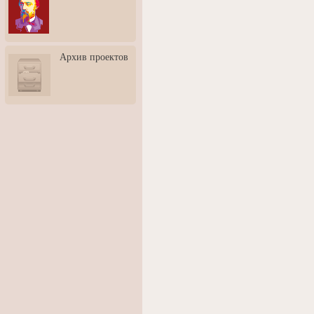
3: Обусловленности
человека и их влияние на
карьеру
Творческая встреча со
Архив проектов
скульптором Дмитрием
Тугариновым
АртБульвар в День города
Ярославля