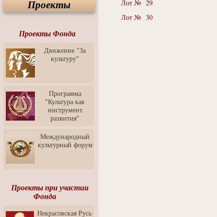
Проекты
Лот № 29
Спектакль "Крик" в Музее
Современного Искусства
Лот № 30
Видео о Музее
современного искусства от
Проекты Фонда
Медиа-школа "ФОКУС"
Движение "За
Моноспектакль
культуру"
"Вертинский. Исповедь
Барона"
Выставка-продажа
"Притяжение" в центре
Программа
ЛЕКСУС - ЯРОСЛАВЛЬ
"Культура как
инструмент
Презентация выставки
развития"
Зураба Церетели
Пресс-конференция к
Международный
открытию выставки Зураба
культурный форум
Церетели
Фестиваль уличной
культуры "На районе"
Отчётный концерт детского
Проекты при участии
театра танца "Задоринка"
Фонда
Ассоциация Молодых
Некрасовская Русь
Профессионалов - Эпизод