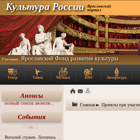
Культура России
Ярославский
портал
Ярославский Фонд развития культуры
Участники:
Театр
Танец
Музыка
ИЗО
Литература
Анонсы
полный список анонсов...
Главная
Проекты при участ
События
Виталий стужев. Летопись