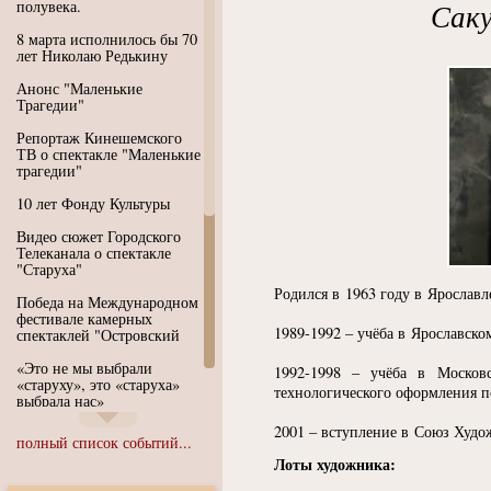
полувека.
Саку
8 марта исполнилось бы 70
лет Николаю Редькину
Анонс "Маленькие
Трагедии"
Репортаж Кинешемского
ТВ о спектакле "Маленькие
трагедии"
10 лет Фонду Культуры
Видео сюжет Городского
Телеканала о спектакле
"Старуха"
Родился в 1963 году в Ярославл
Победа на Международном
фестивале камерных
1989-1992 – учёба в Ярославск
спектаклей "Островский
«Это не мы выбрали
1992-1998 – учёба в Московс
«старуху», это «старуха»
технологического оформления 
выбрала нас»
2001 – вступление в Союз Худо
Иммерсивный спектакль
полный список событий...
"Язык чистого полета
Лоты художника:
Души"