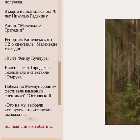
полувека.
8 марта исполнилось бы 70
лет Николаю Редькину
Анонс "Маленькие
Трагедии"
Репортаж Кинешемского
ТВ о спектакле "Маленькие
трагедии"
10 лет Фонду Культуры
Видео сюжет Городского
Телеканала о спектакле
"Старуха"
Победа на Международном
фестивале камерных
спектаклей "Островский
«Это не мы выбрали
«старуху», это «старуха»
выбрала нас»
Иммерсивный спектакль
полный список событий...
"Язык чистого полета
Души"