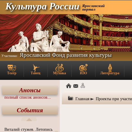
Культура России
Ярославский
портал
Ярославский Фонд развития культуры
Участники:
Театр
Танец
Музыка
ИЗО
Литература
Анонсы
полный список анонсов...
Главная
Проекты при участ
События
Виталий стужев. Летопись