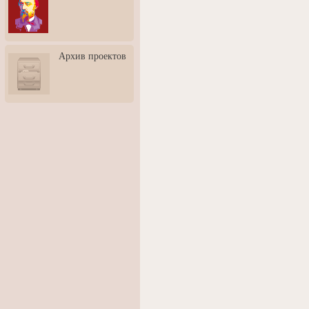
3: Обусловленности
человека и их влияние на
карьеру
Творческая встреча со
Архив проектов
скульптором Дмитрием
Тугариновым
АртБульвар в День города
Ярославля