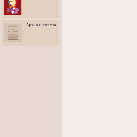
3: Обусловленности
человека и их влияние на
карьеру
Творческая встреча со
Архив проектов
скульптором Дмитрием
Тугариновым
АртБульвар в День города
Ярославля