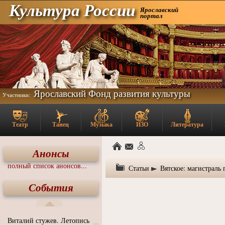
Культура России
Ярославский
портал
Ярославский Фонд развития культуры
Участники:
Театр
Танец
Музыка
ИЗО
Литература
Анонсы
полный список анонсов...
Статьи
Вятское: магистраль
События
Виталий стужев. Летопись