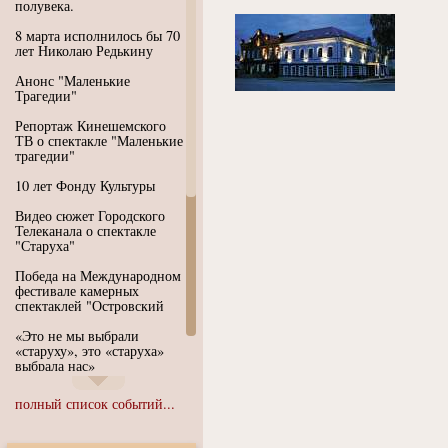
полувека.
8 марта исполнилось бы 70
лет Николаю Редькину
Анонс "Маленькие
Трагедии"
Репортаж Кинешемского
ТВ о спектакле "Маленькие
трагедии"
10 лет Фонду Культуры
Видео сюжет Городского
Телеканала о спектакле
"Старуха"
Победа на Международном
фестивале камерных
спектаклей "Островский
«Это не мы выбрали
«старуху», это «старуха»
выбрала нас»
Иммерсивный спектакль
полный список событий...
"Язык чистого полета
Души"