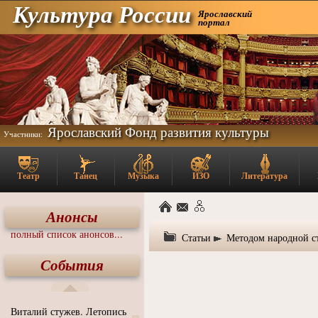
Культура России
Ярославский
портал
Ярославский Фонд развития культуры
Участники:
Театр
Танец
Музыка
ИЗО
Литература
Анонсы
полный список анонсов...
Статьи
Методом народной ст
События
Виталий стужев. Летопись