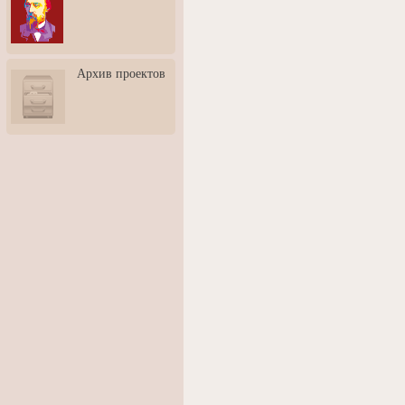
3: Обусловленности
человека и их влияние на
карьеру
Творческая встреча со
Архив проектов
скульптором Дмитрием
Тугариновым
АртБульвар в День города
Ярославля