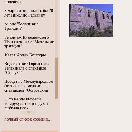
полувека.
8 марта исполнилось бы 70
лет Николаю Редькину
Анонс "Маленькие
Трагедии"
Репортаж Кинешемского
ТВ о спектакле "Маленькие
трагедии"
10 лет Фонду Культуры
Видео сюжет Городского
Телеканала о спектакле
"Старуха"
Победа на Международном
фестивале камерных
спектаклей "Островский
«Это не мы выбрали
«старуху», это «старуха»
выбрала нас»
Иммерсивный спектакль
полный список событий...
"Язык чистого полета
Души"