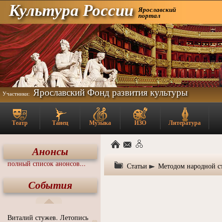
Культура России
Ярославский
портал
Ярославский Фонд развития культуры
Участники:
Театр
Танец
Музыка
ИЗО
Литература
Анонсы
полный список анонсов...
Статьи
Методом народной ст
События
Виталий стужев. Летопись