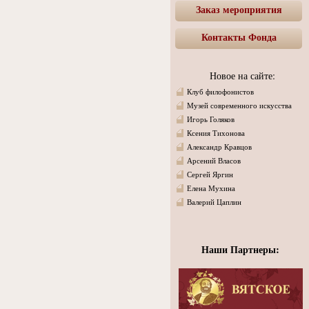
Заказ мероприятия
Контакты Фонда
Новое на сайте:
Клуб филофонистов
Музей современного искусства
Игорь Голяков
Ксения Тихонова
Александр Кравцов
Арсений Власов
Сергей Яргин
Елена Мухина
Валерий Цаплин
Наши Партнеры: