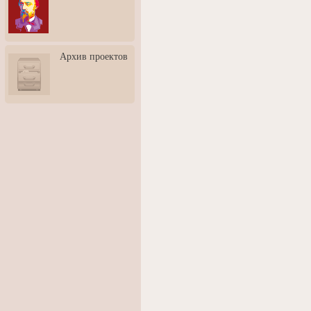
3: Обусловленности
человека и их влияние на
карьеру
Творческая встреча со
Архив проектов
скульптором Дмитрием
Тугариновым
АртБульвар в День города
Ярославля