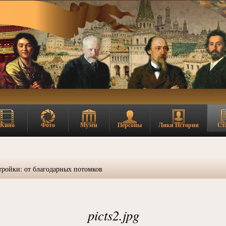
Кино
Фото
Музеи
Персоны
Лики Истории
Ст
ройки: от благодарных потомков
picts2.jpg