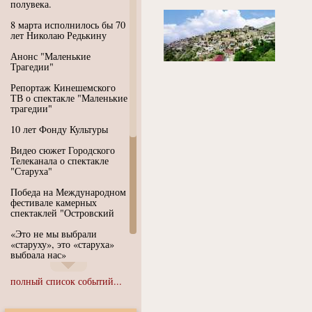
полувека.
8 марта исполнилось бы 70
лет Николаю Редькину
Анонс "Маленькие
Трагедии"
Репортаж Кинешемского
ТВ о спектакле "Маленькие
трагедии"
10 лет Фонду Культуры
Видео сюжет Городского
Телеканала о спектакле
"Старуха"
Победа на Международном
фестивале камерных
спектаклей "Островский
«Это не мы выбрали
«старуху», это «старуха»
выбрала нас»
Иммерсивный спектакль
полный список событий...
"Язык чистого полета
Души"